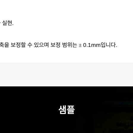
화
실현
.
축을
보정할
수
있으며
보정
범위는
±
0.1mm
입니다
.
샘플