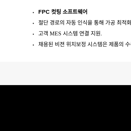
FPC
컷팅
소프트웨어
절단
경로
의
자동
인식
을
통해
가공
최적
고객
MES
시스템
연결
지원
.
채용된
비젼
위치보정
시스템은
제품의
수