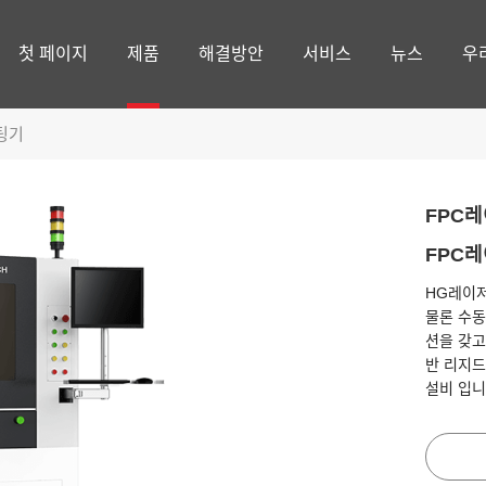
첫 페이지
제품
해결방안
서비스
뉴스
우
팅기
FPC
FPC
HG레이저
물론 수동
션을 갖고
반 리지드
설비 입니