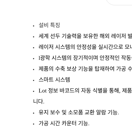
설비
특징
세계
선두
기술력을
보유한
해외
레이저
레이저
시스템의
안정성을
실시간으로
모
l광학 시스템의 장기적
이며
안정적인
작동
제품의
수축
보상
기능을
탑재하여
가공
스마트
시스템
Lot
정보
바코드
의
자동
식별
을
통해
,
제
니다
.
유지
보수
및
소모품
교환
알람
기능
.
가공
시간
카운터
기능
.