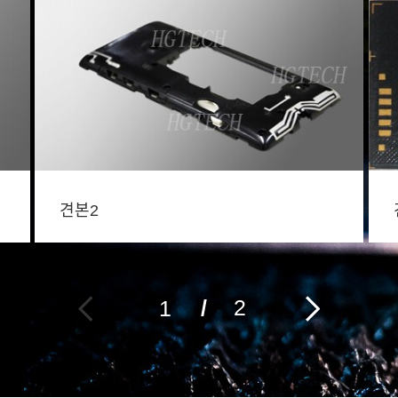
견본2
/
2
1