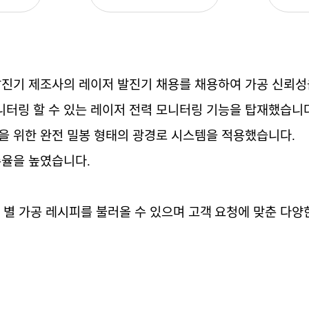
발진기
제조사의
레이저
발진기
채용를
채용하여
가공
신뢰성
니터링
할
수
있는
레이저
전력
모니터링
기능
을
탑재했습니
을
위한
완전
밀봉
형태의
광경로
시스템을
적용했습니다
.
수율을
높였습니다
.
품
별
가공
레시피를
불러올
수
있으며
고객
요청에
맞춘
다양