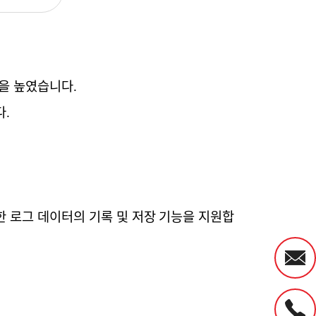
을
높였습니다
.
다
.
한
로그
데이터의
기록
및
저장
기능을
지원합